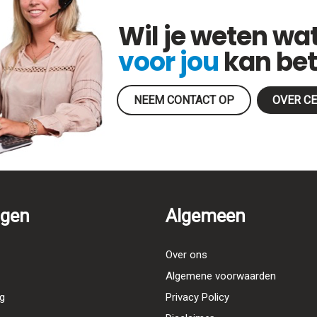
Wil je weten wa
voor jou
kan be
NEEM CONTACT OP
OVER C
ngen
Algemeen
Over ons
Algemene voorwaarden
g
Privacy Policy