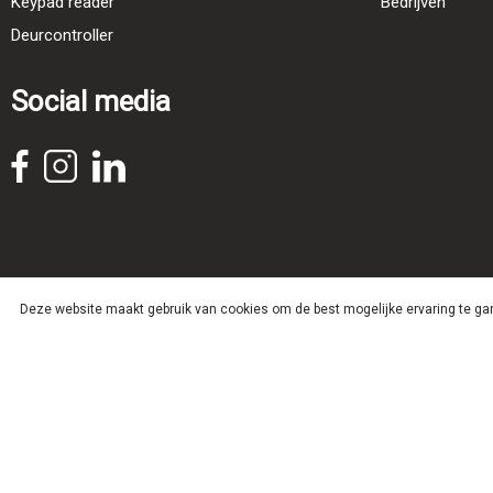
Keypad reader
Bedrijven
Deurcontroller
Social media
Deze website maakt gebruik van cookies om de best mogelijke ervaring te g
©2021 CESeasy | Onderdeel van CES Nederland