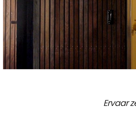
Motorcilinder
CESeas
Keypad Reader
CESeasy
Deurcontroller
Voedin
Communicatiemodule
CES Sl
CESeas
Ervaar 