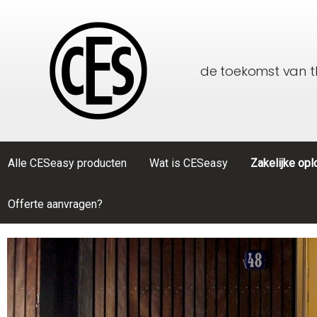
de toekomst van 
Alle CESeasy producten
Wat is CESeasy
Zakelijke op
Offerte aanvragen?
Toon alle Alle CESeasy producten
Toon alle Zakelijke oplossingen
CESeasy
Thuiszorg
Accessoi
Particulier