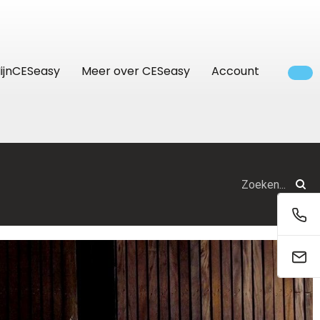
ijnCESeasy
Meer over CESeasy
Account
Bedrijven