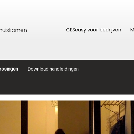
thuiskomen
CESeasy voor bedrijven
M
lossingen
Download handleidingen
res
CESeasy APP
Recreatiewoning