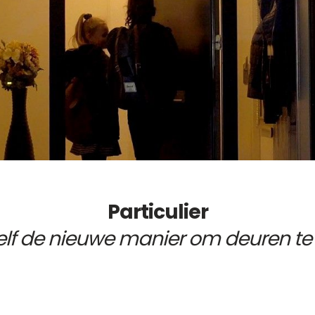
y - Keyfob
 - 5 jaar beheer kaart
gsadapter
otspray
y - Afstandsbediening
Particulier
zelf de nieuwe manier om deuren te