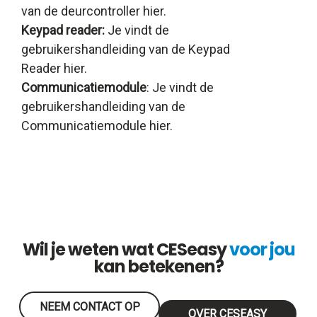
CES
van de deurcontroller
hier
.
Slotspray
Keypad reader:
Je vindt de
CESeasy
gebruikershandleiding van de Keypad
-
Reader
hier
.
Afstandsbediening
Communicatiemodule
: Je vindt de
gebruikershandleiding van de
Communicatiemodule
hier
.
Wil je weten wat CESeasy
voor jou
kan betekenen?
NEEM CONTACT OP
OVER CESEASY