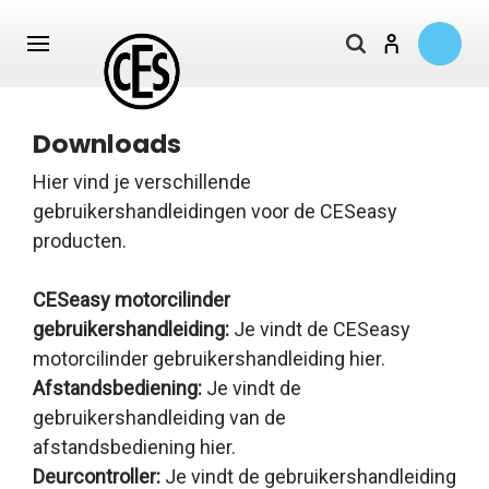
Downloads
Toon alle Alle CESeasy producten
Toon alle Zakelijke oplossingen
Hier vind je verschillende
CESeasy
Thuiszorg
Accessoires
Particulier
CESeasy
Recreatiewoning
Bedrijven
gebruikershandleidingen voor de CESeasy
APP
Motorcilinder
CESeasy
producten.
-
Keypad
Keyfob
Reader
CESeasy motorcilinder
CESeasy
gebruikershandleiding:
Je vindt de CESeasy
Deurcontroller
- 5
motorcilinder gebruikershandleiding
hier
.
Communicatiemodule
jaar
Afstandsbediening:
Je vindt de
beheer
gebruikershandleiding van de
kaart
afstandsbediening
hier
.
Voedingsadapter
Deurcontroller:
Je vindt de gebruikershandleiding