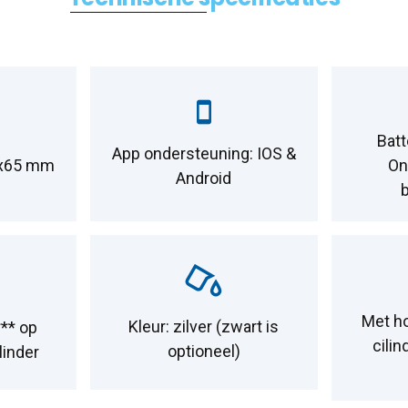
Batt
App ondersteuning: IOS &
4x65 mm
On
Android
Met h
Kleur: zilver (zwart is
** op
cilin
optioneel)
linder