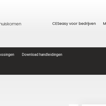
thuiskomen
CESeasy voor bedrijven
M
lossingen
Download handleidingen
res
CESeasy APP
Recreatiewoning