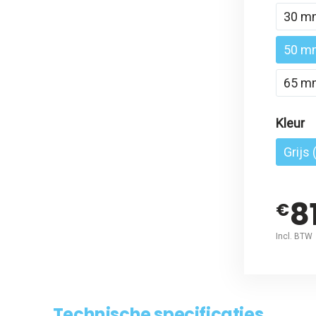
30 m
50 m
65 m
Kleur
Grijs
8
€
Incl. BTW
Technische specificaties