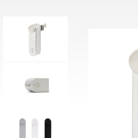
Motorcilinder
CESeas
Keypad Reader
CESeasy
Deurcontroller
Voedin
Communicatiemodule
CES Sl
CESeas