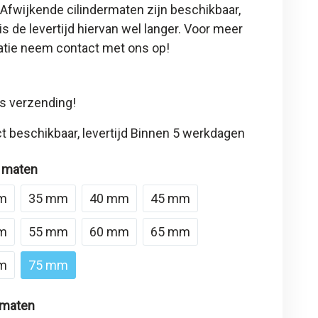
 Afwijkende cilindermaten zijn beschikbaar,
is de levertijd hiervan wel langer. Voor meer
atie neem contact met ons op!
s verzending!
t beschikbaar, levertijd Binnen 5 werkdagen
 maten
m
35 mm
40 mm
45 mm
m
55 mm
60 mm
65 mm
m
75 mm
 maten