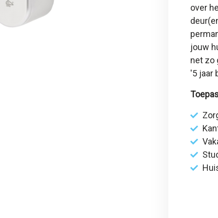
over he
deur(en
permane
jouw hu
net zo 
'
5 jaar
Toepas
Zor
Kan
Vak
Stu
Hui