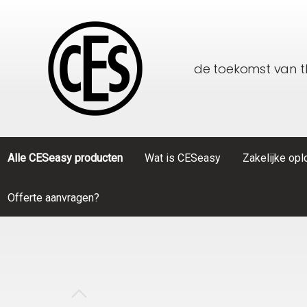
de toekomst van 
Alle CESeasy producten
Wat is CESeasy
Zakelijke op
Offerte aanvragen?
Toon alle Alle CESeasy producten
Toon alle Zakelijke oplossingen
CESeasy
Thuiszorg
Accessoi
Particulier