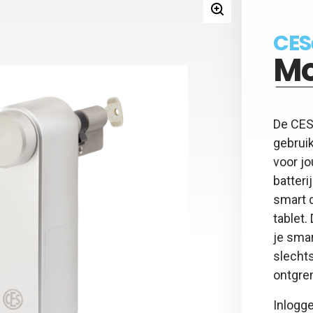
y - Keyfob
 - 5 jaar beheer kaart
CES
gsadapter
Mo
otspray
y - Afstandsbediening
De CES
gebruik
voor j
batteri
smart d
tablet
je sma
slechts
ontgre
Inlogge