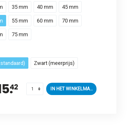
m
35 mm
40 mm
45 mm
m
55 mm
60 mm
70 mm
m
75 mm
 (standaard)
Zwart (meerprijs)
15.
42
IN HET WINKELMANDJE