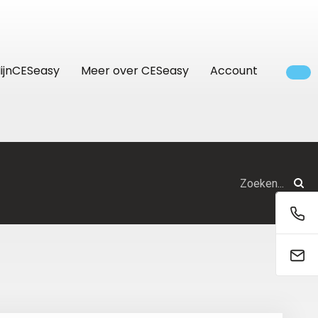
ijnCESeasy
Meer over CESeasy
Account
Bedrijven