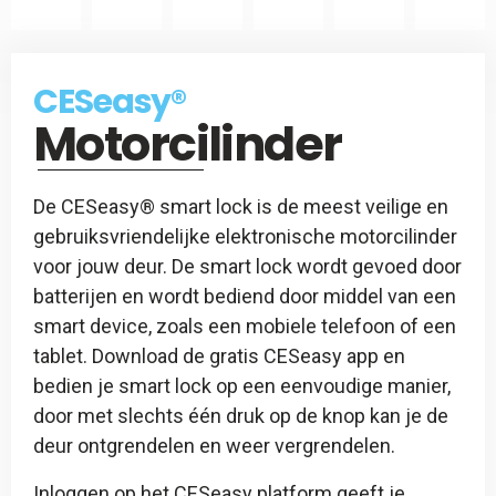
CES
Slotspray
CESeasy
CESeasy®
-
Motorcilinder
Afstandsbediening
De CESeasy® smart lock is de meest veilige en
gebruiksvriendelijke elektronische motorcilinder
voor jouw deur. De smart lock wordt gevoed door
batterijen en wordt bediend door middel van een
smart device, zoals een mobiele telefoon of een
tablet. Download de gratis CESeasy app en
bedien je smart lock op een eenvoudige manier,
door met slechts één druk op de knop kan je de
deur ontgrendelen en weer vergrendelen.
Inloggen op het CESeasy platform geeft je