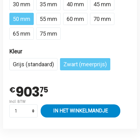
30 mm
35 mm
40 mm
45 mm
50 mm
55 mm
60 mm
70 mm
65 mm
75 mm
Kleur
Grijs (standaard)
Zwart (meerprijs)
903.
€
75
Incl. BTW
IN HET WINKELMANDJE