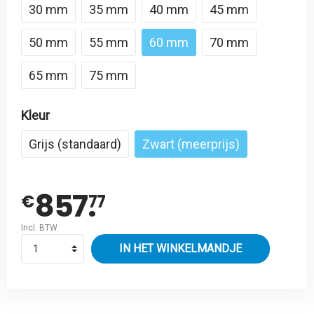
30 mm
35 mm
40 mm
45 mm
50 mm
55 mm
60 mm
70 mm
65 mm
75 mm
Kleur
Grijs (standaard)
Zwart (meerprijs)
857.
€
77
Incl. BTW
IN HET WINKELMANDJE