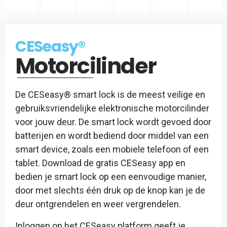
CES
Slotspray
CESeasy
CESeasy®
-
Motorcilinder
Afstandsbediening
De CESeasy® smart lock is de meest veilige en
gebruiksvriendelijke elektronische motorcilinder
voor jouw deur. De smart lock wordt gevoed door
batterijen en wordt bediend door middel van een
smart device, zoals een mobiele telefoon of een
tablet. Download de gratis CESeasy app en
bedien je smart lock op een eenvoudige manier,
door met slechts één druk op de knop kan je de
deur ontgrendelen en weer vergrendelen.
Inloggen op het CESeasy platform geeft je