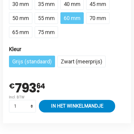
30 mm
35 mm
40 mm
45 mm
50 mm
55 mm
60 mm
70 mm
65 mm
75 mm
Kleur
Grijs (standaard)
Zwart (meerprijs)
793.
€
64
Incl. BTW
IN HET WINKELMANDJE