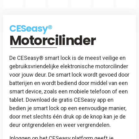
CES
Slotspray
CESeasy
CESeasy®
-
Motorcilinder
Afstandsbediening
De CESeasy® smart lock is de meest veilige en
gebruiksvriendelijke elektronische motorcilinder
voor jouw deur. De smart lock wordt gevoed door
batterijen en wordt bediend door middel van een
smart device, zoals een mobiele telefoon of een
tablet. Download de gratis CESeasy app en
bedien je smart lock op een eenvoudige manier,
door met slechts één druk op de knop kan je de
deur ontgrendelen en weer vergrendelen.
Inloggen op het CESeasy platform geeft je