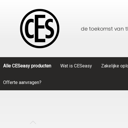
de toekomst van 
Alle CESeasy producten
Wat is CESeasy
Zakelijke op
Offerte aanvragen?
Toon alle Alle CESeasy producten
Toon alle Zakelijke oplossingen
CESeasy
Thuiszorg
Accessoi
Particulier