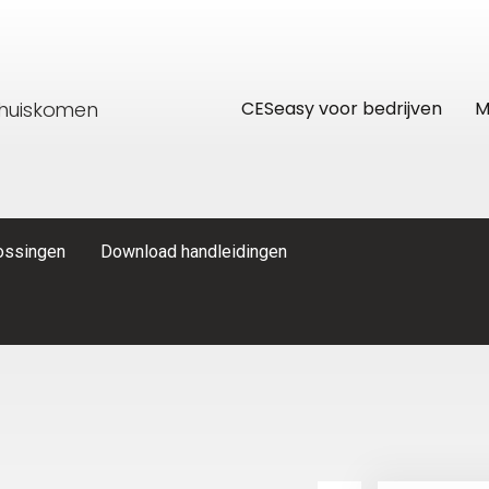
thuiskomen
CESeasy voor bedrijven
M
lossingen
Download handleidingen
res
CESeasy APP
Recreatiewoning