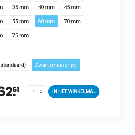
m
35 mm
40 mm
45 mm
m
55 mm
60 mm
70 mm
m
75 mm
 (standaard)
Zwart (meerprijs)
62.
61
IN HET WINKELMANDJE