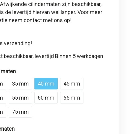
 Afwijkende cilindermaten zijn beschikbaar,
is de levertijd hiervan wel langer. Voor meer
atie neem contact met ons op!
s verzending!
t beschikbaar, levertijd Binnen 5 werkdagen
 maten
m
35 mm
40 mm
45 mm
m
55 mm
60 mm
65 mm
m
75 mm
 maten