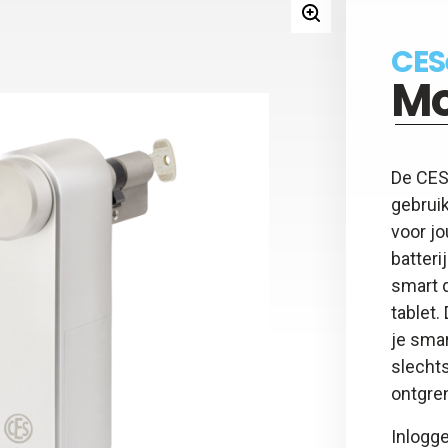
y - Keyfob
 - 5 jaar beheer kaart
CES
gsadapter
Mo
otspray
y - Afstandsbediening
De CES
gebruik
voor j
batteri
smart d
tablet
je sma
slechts
ontgre
Inlogge