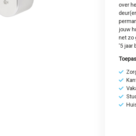
over he
deur(en
permane
jouw hu
net zo 
'
5 jaar
Toepas
Zor
Kan
Vak
Stu
Hui