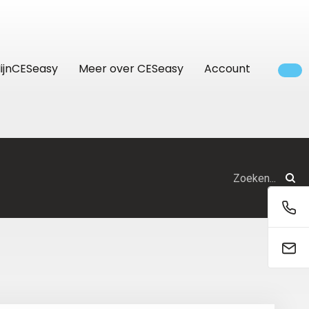
ijnCESeasy
Meer over CESeasy
Account
Bedrijven