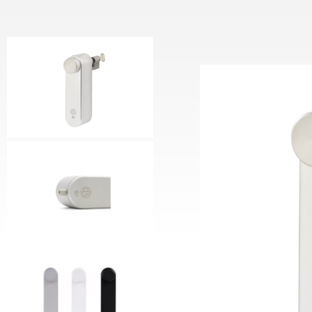
Motorcilinder
CESeas
Keypad Reader
CESeasy
Deurcontroller
Voedin
Communicatiemodule
CES Sl
CESeas