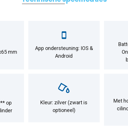
Batt
App ondersteuning: IOS &
4x65 mm
On
Android
Met h
Kleur: zilver (zwart is
** op
cilin
optioneel)
linder