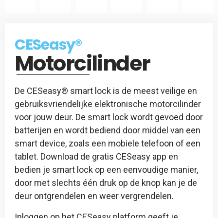
CES
Slotspray
CESeasy
CESeasy®
-
Motorcilinder
Afstandsbediening
De CESeasy® smart lock is de meest veilige en
gebruiksvriendelijke elektronische motorcilinder
voor jouw deur. De smart lock wordt gevoed door
batterijen en wordt bediend door middel van een
smart device, zoals een mobiele telefoon of een
tablet. Download de gratis CESeasy app en
bedien je smart lock op een eenvoudige manier,
door met slechts één druk op de knop kan je de
deur ontgrendelen en weer vergrendelen.
Inloggen op het CESeasy platform geeft je