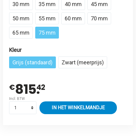
30 mm
35 mm
40 mm
45 mm
50 mm
55 mm
60 mm
70 mm
65 mm
75 mm
Kleur
Grijs (standaard)
Zwart (meerprijs)
815.
€
42
Incl. BTW
IN HET WINKELMANDJE