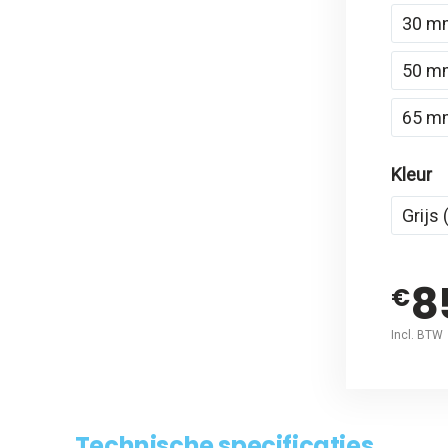
30 m
50 m
65 m
Kleur
Grijs
8
€
Incl. BTW
Technische specificaties