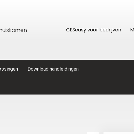
thuiskomen
CESeasy voor bedrijven
M
lossingen
Download handleidingen
res
CESeasy APP
Recreatiewoning