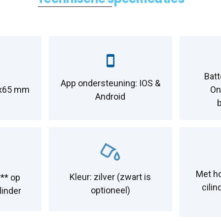
Batt
App ondersteuning: IOS &
4x65 mm
On
Android
Met h
Kleur: zilver (zwart is
** op
cilin
optioneel)
linder