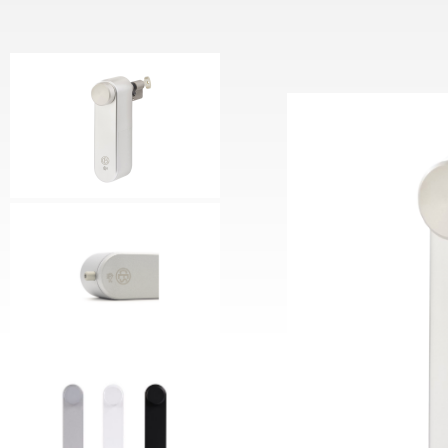
Motorcilinder
CESeas
Keypad Reader
CESeasy
Deurcontroller
Voedin
Communicatiemodule
CES Sl
CESeas