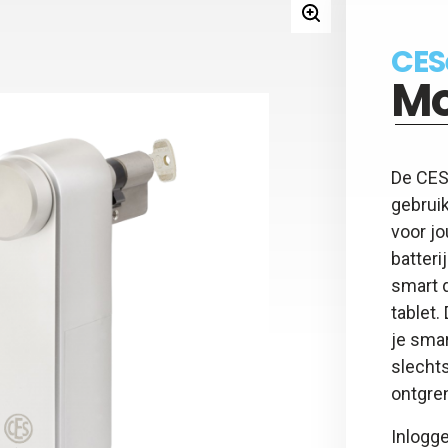
y - Keyfob
 - 5 jaar beheer kaart
CES
gsadapter
Mo
otspray
y - Afstandsbediening
De CES
gebruik
voor j
batteri
smart d
tablet
je sma
slechts
ontgre
Inlogge