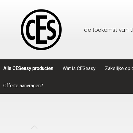
de toekomst van 
Alle CESeasy producten
Wat is CESeasy
Zakelijke op
Offerte aanvragen?
Toon alle Alle CESeasy producten
Toon alle Zakelijke oplossingen
CESeasy
Thuiszorg
Accessoi
Particulier