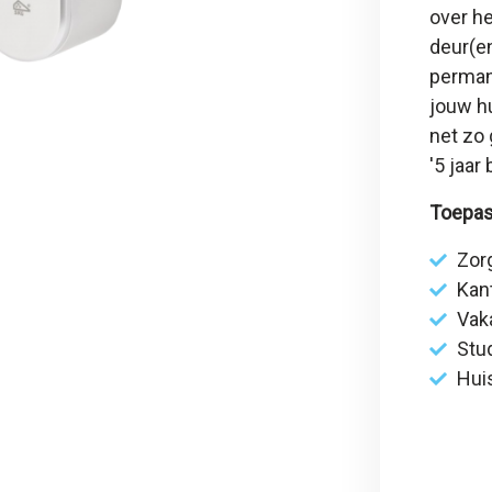
over he
deur(en
permane
jouw hu
net zo 
'
5 jaar
Toepas
Zor
Kan
Vak
Stu
Hui