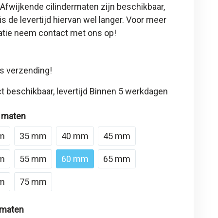
 Afwijkende cilindermaten zijn beschikbaar,
is de levertijd hiervan wel langer. Voor meer
atie neem contact met ons op!
s verzending!
t beschikbaar, levertijd Binnen 5 werkdagen
 maten
m
35 mm
40 mm
45 mm
m
55 mm
60 mm
65 mm
m
75 mm
 maten