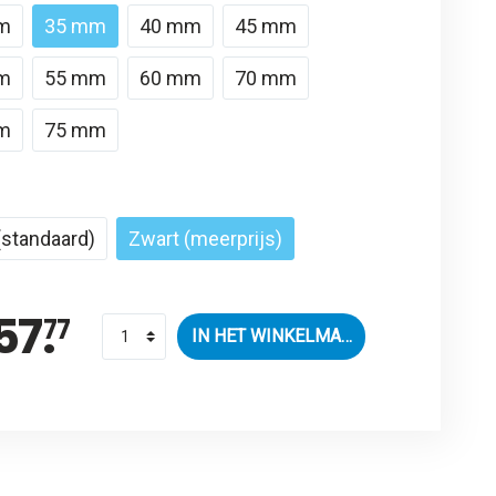
m
35 mm
40 mm
45 mm
m
55 mm
60 mm
70 mm
m
75 mm
 (standaard)
Zwart (meerprijs)
57.
77
IN HET WINKELMANDJE