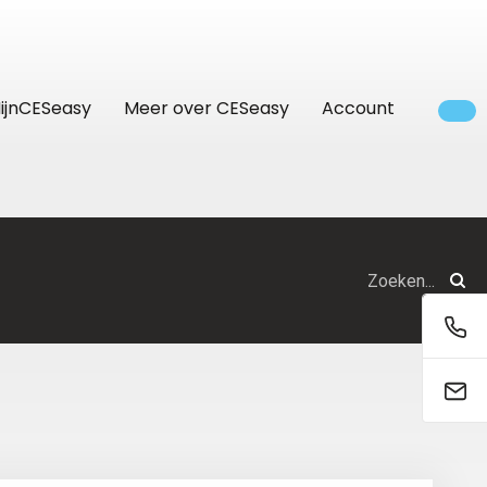
ijnCESeasy
Meer over CESeasy
Account
Bedrijven