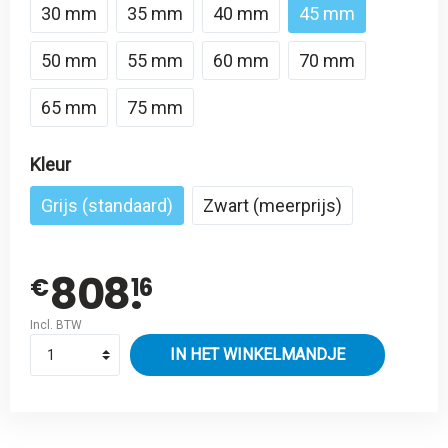
30 mm
35 mm
40 mm
45 mm
50 mm
55 mm
60 mm
70 mm
65 mm
75 mm
Kleur
Grijs (standaard)
Zwart (meerprijs)
808.
€
16
Incl. BTW
IN HET WINKELMANDJE