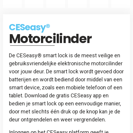
CES
Slotspray
CESeasy
CESeasy®
-
Motorcilinder
Afstandsbediening
De CESeasy® smart lock is de meest veilige en
gebruiksvriendelijke elektronische motorcilinder
voor jouw deur. De smart lock wordt gevoed door
batterijen en wordt bediend door middel van een
smart device, zoals een mobiele telefoon of een
tablet. Download de gratis CESeasy app en
bedien je smart lock op een eenvoudige manier,
door met slechts één druk op de knop kan je de
deur ontgrendelen en weer vergrendelen.
Inloggen op het CESeasy platform geeft je