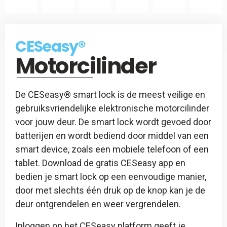
CES
Slotspray
CESeasy
CESeasy®
-
Motorcilinder
Afstandsbediening
De CESeasy® smart lock is de meest veilige en
gebruiksvriendelijke elektronische motorcilinder
voor jouw deur. De smart lock wordt gevoed door
batterijen en wordt bediend door middel van een
smart device, zoals een mobiele telefoon of een
tablet. Download de gratis CESeasy app en
bedien je smart lock op een eenvoudige manier,
door met slechts één druk op de knop kan je de
deur ontgrendelen en weer vergrendelen.
Inloggen op het CESeasy platform geeft je