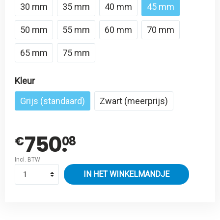
30 mm
35 mm
40 mm
45 mm
50 mm
55 mm
60 mm
70 mm
65 mm
75 mm
Kleur
Grijs (standaard)
Zwart (meerprijs)
750.
€
08
Incl. BTW
IN HET WINKELMANDJE