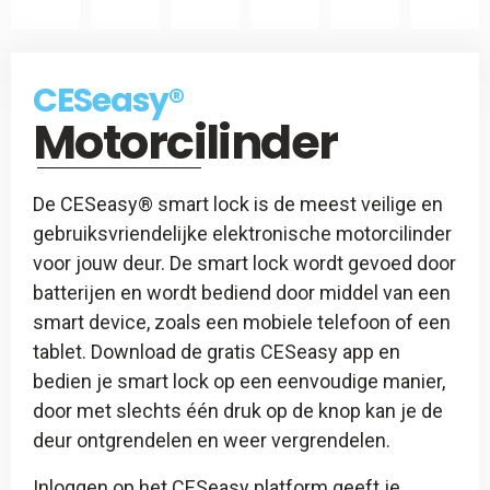
CES
Slotspray
CESeasy
CESeasy®
-
Motorcilinder
Afstandsbediening
De CESeasy® smart lock is de meest veilige en
gebruiksvriendelijke elektronische motorcilinder
voor jouw deur. De smart lock wordt gevoed door
batterijen en wordt bediend door middel van een
smart device, zoals een mobiele telefoon of een
tablet. Download de gratis CESeasy app en
bedien je smart lock op een eenvoudige manier,
door met slechts één druk op de knop kan je de
deur ontgrendelen en weer vergrendelen.
Inloggen op het CESeasy platform geeft je