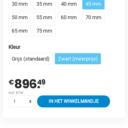
30 mm
35 mm
40 mm
45 mm
50 mm
55 mm
60 mm
70 mm
65 mm
75 mm
Kleur
Grijs (standaard)
Zwart (meerprijs)
896.
€
49
Incl. BTW
IN HET WINKELMANDJE