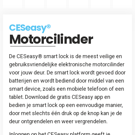
CES
Slotspray
CESeasy
CESeasy®
-
Motorcilinder
Afstandsbediening
De CESeasy® smart lock is de meest veilige en
gebruiksvriendelijke elektronische motorcilinder
voor jouw deur. De smart lock wordt gevoed door
batterijen en wordt bediend door middel van een
smart device, zoals een mobiele telefoon of een
tablet. Download de gratis CESeasy app en
bedien je smart lock op een eenvoudige manier,
door met slechts één druk op de knop kan je de
deur ontgrendelen en weer vergrendelen.
Inloggen op het CESeasy platform geeft je