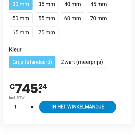
30 mm
35 mm
40 mm
45 mm
50 mm
55 mm
60 mm
70 mm
65 mm
75 mm
Kleur
Grijs (standaard)
Zwart (meerprijs)
745.
€
24
Incl. BTW
IN HET WINKELMANDJE