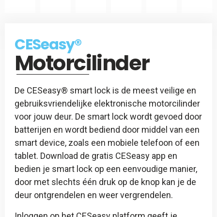
CES
Slotspray
CESeasy
CESeasy®
-
Motorcilinder
Afstandsbediening
De CESeasy® smart lock is de meest veilige en
gebruiksvriendelijke elektronische motorcilinder
voor jouw deur. De smart lock wordt gevoed door
batterijen en wordt bediend door middel van een
smart device, zoals een mobiele telefoon of een
tablet. Download de gratis CESeasy app en
bedien je smart lock op een eenvoudige manier,
door met slechts één druk op de knop kan je de
deur ontgrendelen en weer vergrendelen.
Inloggen op het CESeasy platform geeft je