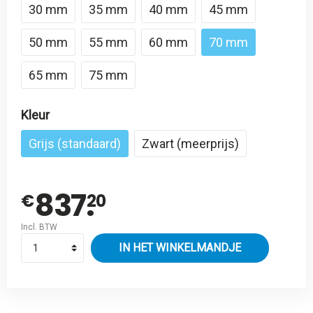
30 mm
35 mm
40 mm
45 mm
50 mm
55 mm
60 mm
70 mm
65 mm
75 mm
Kleur
Grijs (standaard)
Zwart (meerprijs)
837.
€
20
Incl. BTW
IN HET WINKELMANDJE