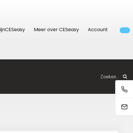
ijnCESeasy
Meer over CESeasy
Account
Bedrijven