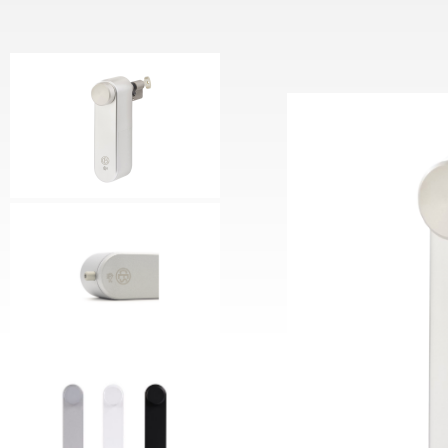
Motorcilinder
CESeas
Keypad Reader
CESeasy
Deurcontroller
Voedin
Communicatiemodule
CES Sl
CESeas