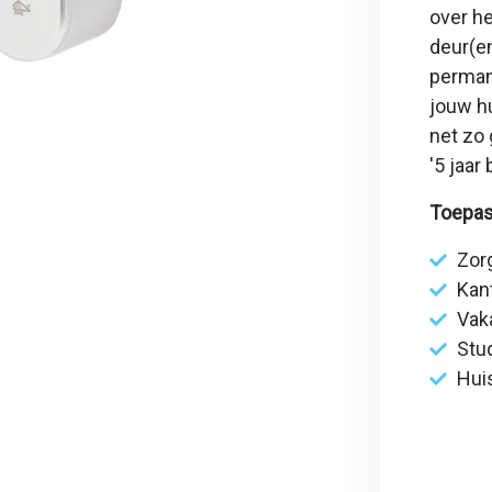
over he
deur(en
permane
jouw hu
net zo 
'
5 jaar
Toepas
Zor
Kan
Vak
Stu
Hui