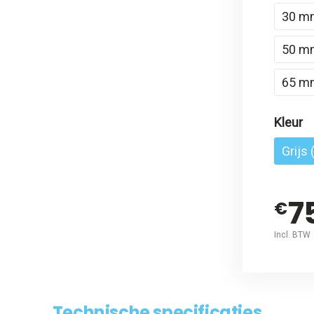
30 m
50 m
65 m
Kleur
Grijs
7
€
Incl. BTW
Technische specificaties