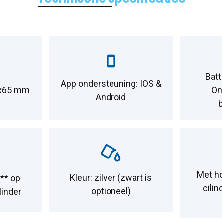
Batt
App ondersteuning: IOS &
4x65 mm
On
Android
Met h
Kleur: zilver (zwart is
** op
cilin
optioneel)
linder