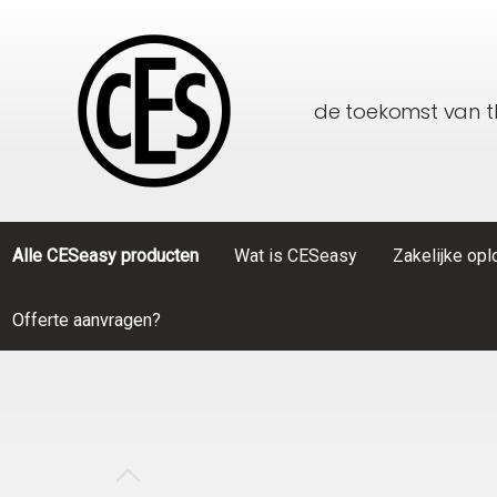
de toekomst van 
Alle CESeasy producten
Wat is CESeasy
Zakelijke op
Offerte aanvragen?
Toon alle Alle CESeasy producten
Toon alle Zakelijke oplossingen
CESeasy
Thuiszorg
Accessoi
Particulier