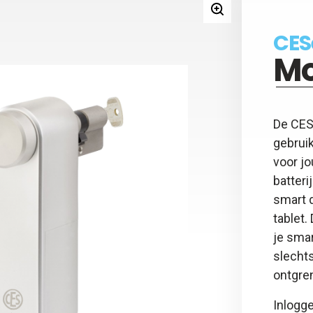
y - Keyfob
 - 5 jaar beheer kaart
CES
gsadapter
Mo
otspray
y - Afstandsbediening
De CES
gebruik
voor j
batteri
smart d
tablet
je sma
slechts
ontgre
Inlogge