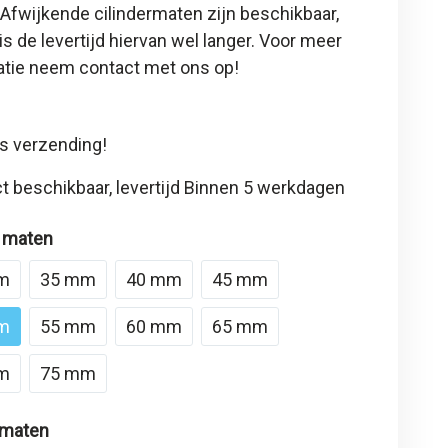
 Afwijkende cilindermaten zijn beschikbaar,
is de levertijd hiervan wel langer. Voor meer
atie neem contact met ons op!
s verzending!
t beschikbaar, levertijd Binnen 5 werkdagen
 maten
m
35 mm
40 mm
45 mm
m
55 mm
60 mm
65 mm
m
75 mm
 maten