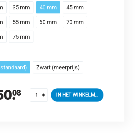
m
35 mm
40 mm
45 mm
m
55 mm
60 mm
70 mm
m
75 mm
 (standaard)
Zwart (meerprijs)
50.
08
IN HET WINKELMANDJE