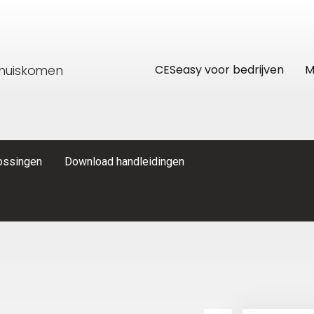
thuiskomen
CESeasy voor bedrijven
M
lossingen
Download handleidingen
res
CESeasy APP
Recreatiewoning