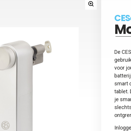
y - Keyfob
 - 5 jaar beheer kaart
CES
gsadapter
Mo
otspray
y - Afstandsbediening
De CES
gebruik
voor j
batteri
smart d
tablet
je sma
slechts
ontgre
Inlogge