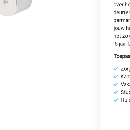
over he
deur(en
permane
jouw hu
net zo 
'
5 jaar
Toepas
Zor
Kan
Vak
Stu
Hui