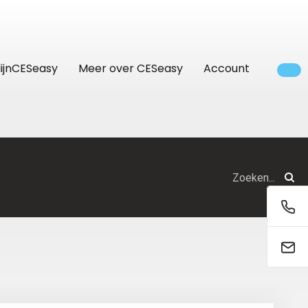
ijnCESeasy
Meer over CESeasy
Account
Bedrijven