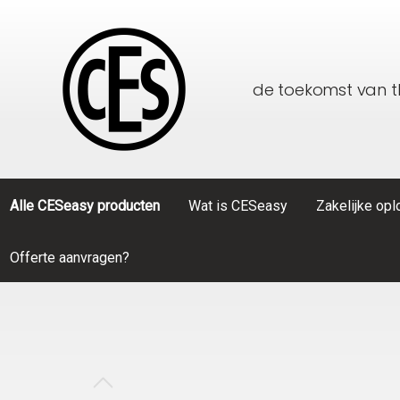
de toekomst van 
Alle CESeasy producten
Wat is CESeasy
Zakelijke op
Offerte aanvragen?
Toon alle Alle CESeasy producten
Toon alle Zakelijke oplossingen
CESeasy
Thuiszorg
Accessoi
Particulier