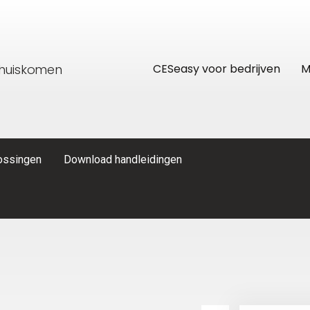
thuiskomen
CESeasy voor bedrijven
M
lossingen
Download handleidingen
res
CESeasy APP
Recreatiewoning