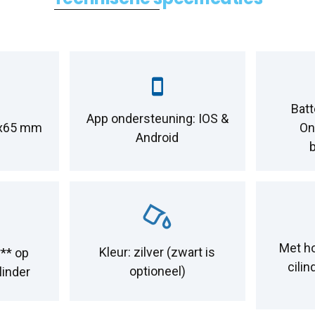
Batt
App ondersteuning: IOS &
4x65 mm
On
Android
Met h
Kleur: zilver (zwart is
** op
cilin
optioneel)
linder