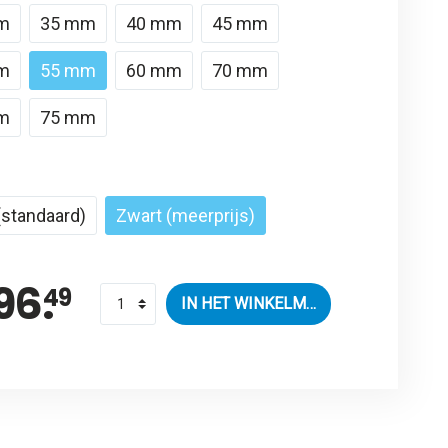
m
35 mm
40 mm
45 mm
m
55 mm
60 mm
70 mm
m
75 mm
 (standaard)
Zwart (meerprijs)
96.
49
IN HET WINKELMANDJE