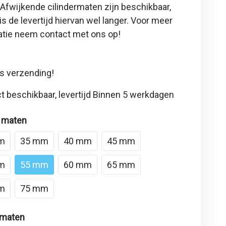
 Afwijkende cilindermaten zijn beschikbaar,
is de levertijd hiervan wel langer. Voor meer
atie neem contact met ons op!
s verzending!
t beschikbaar, levertijd Binnen 5 werkdagen
 maten
m
35 mm
40 mm
45 mm
m
55 mm
60 mm
65 mm
m
75 mm
 maten