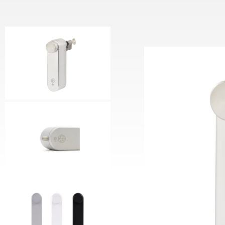
Motorcilinder
CESeas
Keypad Reader
CESeasy
Deurcontroller
Voedin
Communicatiemodule
CES Sl
CESeas