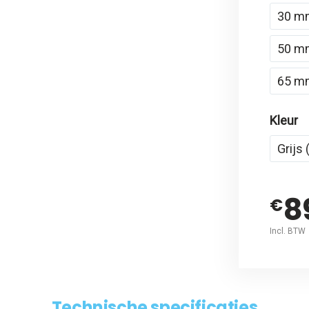
30 m
50 m
65 m
Kleur
Grijs
8
€
Incl. BTW
Technische specificaties